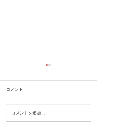
コメント
コメントを追加…
2025年10月18日15:00か
ゼロサムではな
ら大阪でセミナー開催
あるもの