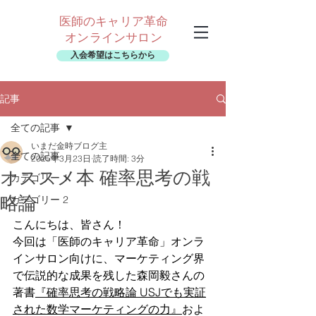
医師のキャリア革命
オンラインサロン
入会希望はこちらから
記事
全ての記事
いまだ金時ブログ主
全ての記事
2025年3月23日
読了時間: 3分
オススメ本 確率思考の戦
カテゴリー 1
略論
カテゴリー 2
こんにちは、皆さん！
今回は「医師のキャリア革命」オンラ
インサロン向けに、マーケティング界
で伝説的な成果を残した森岡毅さんの
著書
『確率思考の戦略論 USJでも実証
された数学マーケティングの力』
およ