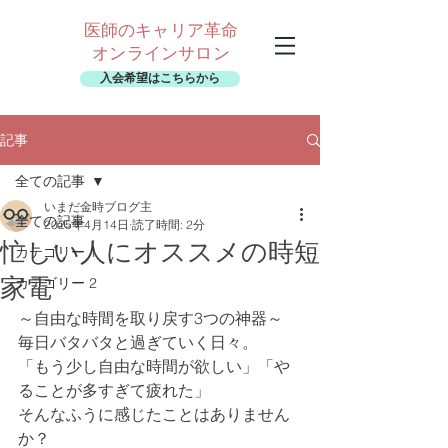
医師のキャリア革命
オンラインサロン
入会希望はこちらから
記事
全ての記事
いまだ金時ブログ主
全ての記事
2025年4月14日
読了時間: 2分
忙しい人にオススメの時短
カテゴリー 1
家電
カテゴリー 2
～自由な時間を取り戻す3つの神器～
毎日バタバタと過ぎていく日々。
「もう少し自由な時間が欲しい」「や
ることが多すぎて疲れた」
そんなふうに感じたことはありません
か？