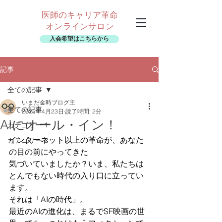
医師のキャリア革命
オンラインサロン
入会希望はこちらから
記事
全ての記事
いまだ金時ブログ主
全ての記事
2025年4月23日
読了時間: 2分
AIにオール・イン！
カテゴリー 1
インターネット以上の革命が、あなた
カテゴリー 2
の目の前にやってきた
気づいていましたか？いま、私たちは
とんでもない時代の入り口に立ってい
ます。
それは「AIの時代」。
最近のAIの進化は、まるでSF映画の世