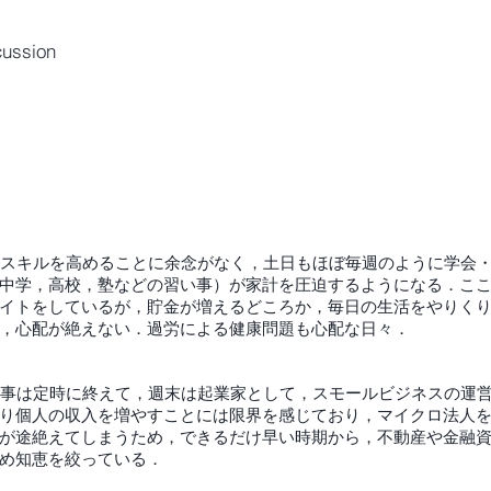
ssion
のスキルを高めることに余念がなく，土日もほぼ毎週のように学会
中学，高校，塾などの習い事）が家計を圧迫するようになる．こ
イトをしているが，貯金が増えるどころか，毎日の生活をやりくり
，心配が絶えない．過労による健康問題も心配な日々．
仕事は定時に終えて，週末は起業家として，スモールビジネスの運
り個人の収入を増やすことには限界を感じており，マイクロ法人
が途絶えてしまうため，できるだけ早い時期から，不動産や金融
め知恵を絞っている．​