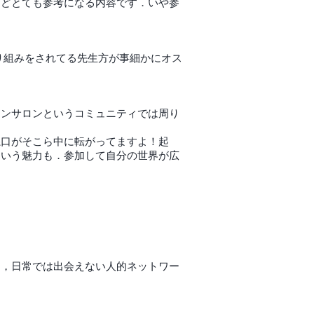
などとても参考になる内容です．いや参
り組みをされてる先生方が事細かにオス
．
インサロンというコミュニティでは周り
糸口がそこら中に転がってますよ！起
という魅力も．参加して自分の世界が広
て，日常では出会えない人的ネットワー