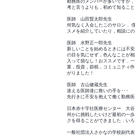
勤務医のメンバーが多いですが，
考と言うよりも，初めて知ること
医師 山田賢太郎先生
何気なく入会したこのサロン． 
スメを紹介していたり，相談にの
医師 水野正一郎先生
新しいことを始めるときには不安
の目を気にせず，色んなことが相
入って損なし！おススメです．一
業，投資，節税，コミュニティ作
がりました！
医師 古山健蔵先生
迷える医師達に救いの手を･･･
先行きに不安を抱えて働く勤務医
日本赤十字社医療センター 大谷
何かに挑戦したいけど最初の一歩
クを得ることができました．いろ
一般社団法人さかなの学校副代