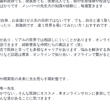
歯科医師でも，開業医でも，医療法人でも，税や生命保険や投資
ばかりです．メンバーの先生方の知識や経験に，毎週驚きます．
僕自身，お金儲けが人生の目的ではないです．でも，自分と違う取
ったり… 刺激的です．違う世界を覗いてみたい方！おすすめです
があり，リアルの世界では相談しにくいことがあります．オンラ
談できます．経験豊富な仲間たちの裏話まで（笑）
言で医師と言っても多様なキャリアがあります．悩みを解決する
りなど話題は豊富．オンラインで知り合い，オフラインで繋がる
や開業医の未来に光を照らす羅針盤です．
隼一先生
がでない，そんな医師にオススメ．本オンラインサロンに参加し
んな道があることに気づきます．
表