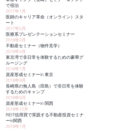
で宿泊
2017年1月
医師のキャリア革命（オンライン）スタ
ート
2017年5月
医療系プレゼンテーションセミナー
2018年3月
不動産セミナー（物件見学）
2018年4月
東京湾で非日常を体験するための豪華グ
ルージング
2018年7月
資産形成セミナーin 東京
2018年9月
長崎県の無人島（田島）で非日常を体験
するためのキャンプ
2018年9月
資産形成セミナーin 関西
2018年12月
REIT信用買で実践する不動産投資セミナ
ーin関西
2019年1月